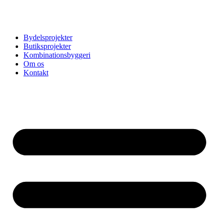
Videre
til
indhold
Bydelsprojekter
Butiksprojekter
Kombinationsbyggeri
Om os
Kontakt