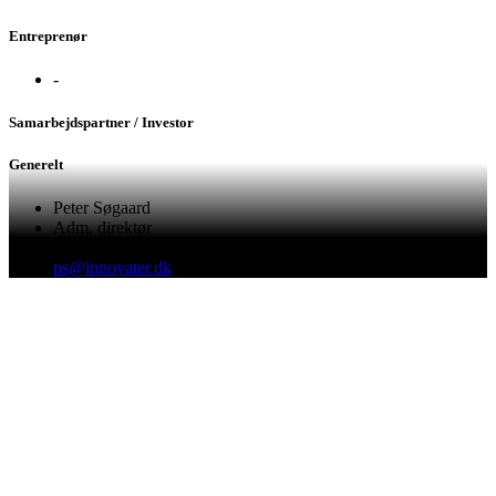
Entreprenør
-
Samarbejdspartner / Investor
Generelt
Peter Søgaard
Adm. direktør
+45 60 13 53 90
ps@innovater.dk